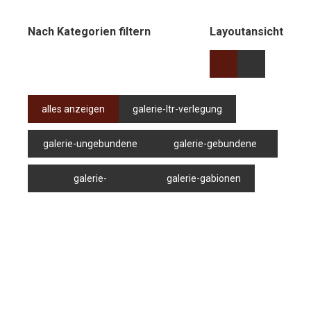
Nach Kategorien filtern
Layoutansicht
alles anzeigen
galerie-ltr-verlegung
galerie-ungebundene
galerie-gebundene
bauweise
bauweise
galerie-
galerie-gabionen
trockenmauern