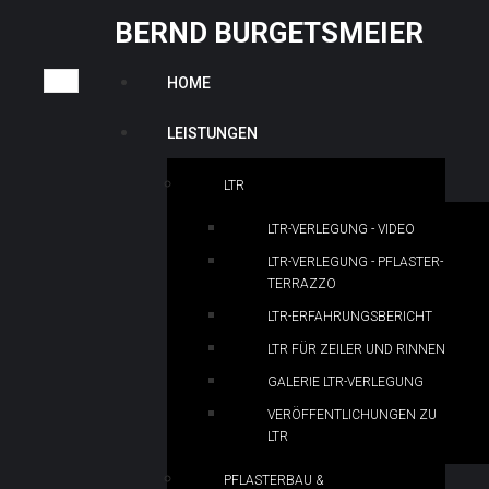
B
E
R
N
D
B
U
R
G
E
T
S
M
E
I
E
R
HOME
LEISTUNGEN
LTR
LTR-VERLEGUNG - VIDEO
LTR-VERLEGUNG - PFLASTER-
TERRAZZO
LTR-ERFAHRUNGSBERICHT
LTR FÜR ZEILER UND RINNEN
GALERIE LTR-VERLEGUNG
VERÖFFENTLICHUNGEN ZU
LTR
PFLASTERBAU &