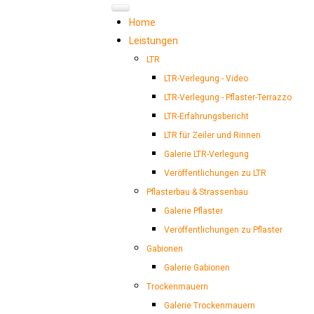
B
e
r
n
Home
Leistungen
d
B
u
r
LTR
LTR-Verlegung - Video
g
e
t
s
LTR-Verlegung - Pflaster-Terrazzo
LTR-Erfahrungsbericht
m
e
i
e
LTR für Zeiler und Rinnen
Galerie LTR-Verlegung
r
Veröffentlichungen zu LTR
Pflasterbau & Strassenbau
Galerie Pflaster
Veröffentlichungen zu Pflaster
Gabionen
Galerie Gabionen
Trockenmauern
Galerie Trockenmauern