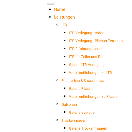
B
e
r
n
Home
Leistungen
d
B
u
r
LTR
LTR-Verlegung - Video
g
e
t
s
LTR-Verlegung - Pflaster-Terrazzo
LTR-Erfahrungsbericht
m
e
i
e
LTR für Zeiler und Rinnen
Galerie LTR-Verlegung
r
Veröffentlichungen zu LTR
Pflasterbau & Strassenbau
Galerie Pflaster
Veröffentlichungen zu Pflaster
Gabionen
Galerie Gabionen
Trockenmauern
Galerie Trockenmauern