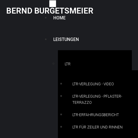
B
E
R
N
D
B
U
R
G
E
T
S
M
E
I
E
R
HOME
LEISTUNGEN
LTR
LTR-VERLEGUNG - VIDEO
LTR-VERLEGUNG - PFLASTER-
TERRAZZO
LTR-ERFAHRUNGSBERICHT
LTR FÜR ZEILER UND RINNEN